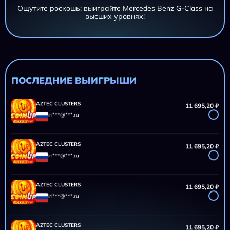
Ощутите роскошь: выиграйте Mercedes Benz G-Class на
высших уровнях!
AZTEC CLUSTERS
11 695,20 ₽
iri***@***.ru
AZTEC CLUSTERS
11 695,20 ₽
iri***@***.ru
ПОСЛЕДНИЕ ВЫИГРЫШИ
AZTEC CLUSTERS
11 695,20 ₽
iri***@***.ru
AZTEC CLUSTERS
11 695,20 ₽
iri***@***.ru
AZTEC CLUSTERS
11 695,20 ₽
iri***@***.ru
AZTEC CLUSTERS
11 695,20 ₽