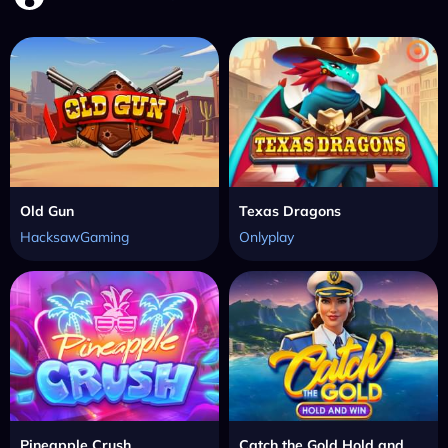
Old Gun
Texas Dragons
HacksawGaming
Onlyplay
Pineapple Crush
Catch the Gold Hold and Win