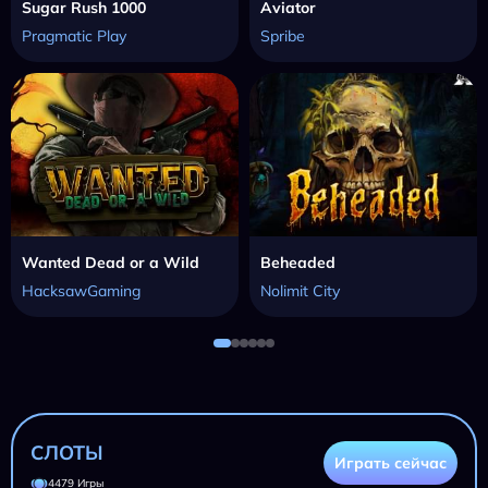
Sugar Rush 1000
Aviator
Pragmatic Play
Spribe
Wanted Dead or a Wild
Beheaded
HacksawGaming
Nolimit City
СЛОТЫ
Играть сейчас
4479 Игры