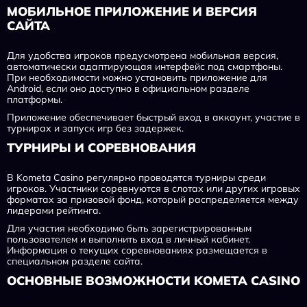
МОБИЛЬНОЕ ПРИЛОЖЕНИЕ И ВЕРСИЯ
САЙТА
Для удобства игроков предусмотрена мобильная версия,
автоматически адаптирующая интерфейс под смартфоны.
При необходимости можно установить приложение для
Android, если оно доступно в официальном разделе
платформы.
Приложение обеспечивает быстрый вход в аккаунт, участие в
турнирах и запуск игр без задержек.
ТУРНИРЫ И СОРЕВНОВАНИЯ
В Kometa Casino регулярно проводятся турниры среди
игроков. Участники соревнуются в слотах или других игровых
форматах за призовой фонд, который распределяется между
лидерами рейтинга.
Для участия необходимо быть зарегистрированным
пользователем и выполнить вход в личный кабинет.
Информация о текущих соревнованиях размещается в
специальном разделе сайта.
ОСНОВНЫЕ ВОЗМОЖНОСТИ KOMETA CASINO