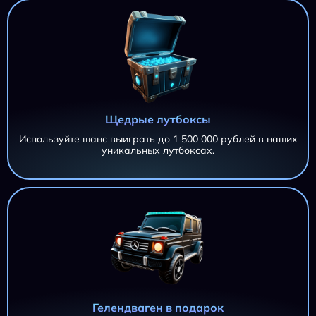
Щедрые лутбоксы
Используйте шанс выиграть до 1 500 000 рублей в наших
уникальных лутбоксах.
AZTEC CLUSTERS AZTEC CLUSTERS AZTEC CLUSTERS
11 695,20 ₽
AZTEC CLUSTERS
iri***@***.ru
AZTEC CLUSTERS
11 695,20 ₽
iri***@***.ru
AZTEC CLUSTERS
11 695,20 ₽
Гелендваген в подарок
iri***@***.ru