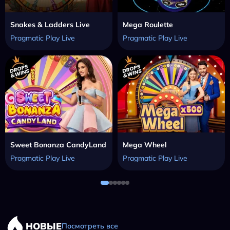
Snakes & Ladders Live
Mega Roulette
Pragmatic Play Live
Pragmatic Play Live
Sweet Bonanza CandyLand
Mega Wheel
Pragmatic Play Live
Pragmatic Play Live
НОВЫЕ
Посмотреть все