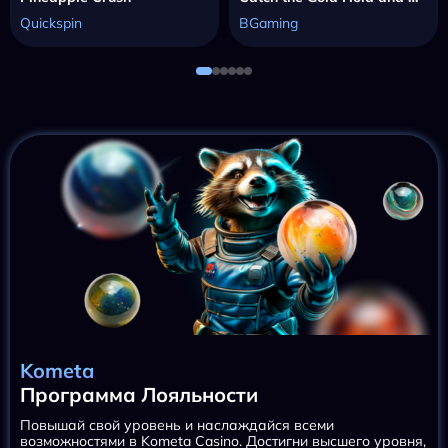
Quickspin
BGaming
Kometa
Программа Лояльности
Повышай свой уровень и наслаждайся всеми
возможностями в Kometa Casino. Достигни высшего уровня,